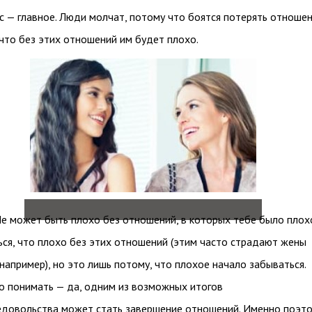
с — главное. Люди молчат, потому что боятся потерять отношен
что без этих отношений им будет плохо.
Не может быть плохо без отношений, в которых тебе было плох
ся, что плохо без этих отношений (этим часто страдают жены
 например), но это лишь потому, что плохое начало забываться.
 понимать — да, одним из возможных итогов
едовольства может стать завершение отношений. Именно поэт