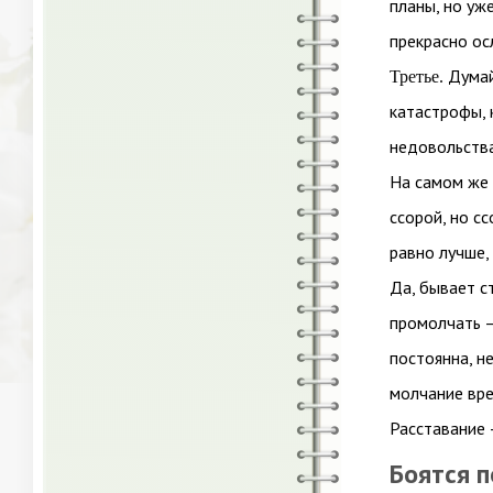
планы, но уж
прекрасно ос
Думай
Третье.
катастрофы, 
недовольства
На самом же 
ссорой, но сс
равно лучше,
Да, бывает с
промолчать —
постоянна, н
молчание вре
Расставание 
Боятся 