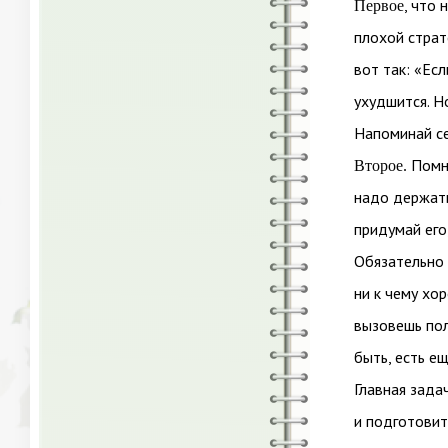
, что
Первое
плохой страт
вот так: «Ес
ухудшится. Н
Напоминай се
Помни
Второе.
надо держать 
придумай его
Обязательно 
ни к чему хо
вызовешь пол
быть, есть е
Главная зада
и подготовит