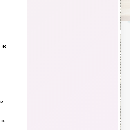
ь
 не
ом
ть.