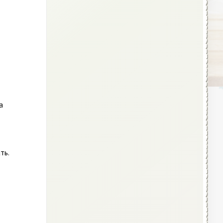
а
ть.