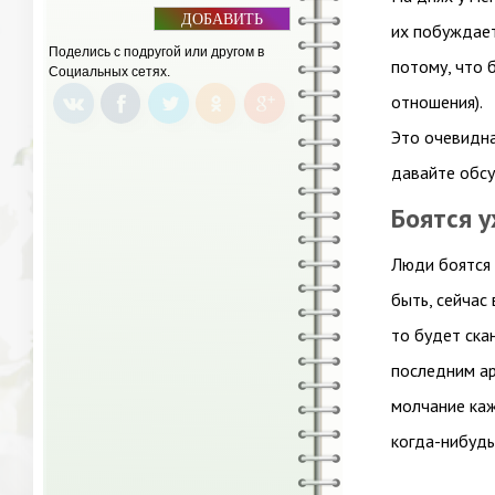
ДОБАВИТЬ
их побуждает
БАННЕР
Поделись с подругой или другом в
потому, что 
Социальных сетях.
отношения).
Это очевидна
давайте обсу
Боятся 
Люди боятся 
быть, сейчас
то будет скан
последним ар
молчание каж
когда-нибудь