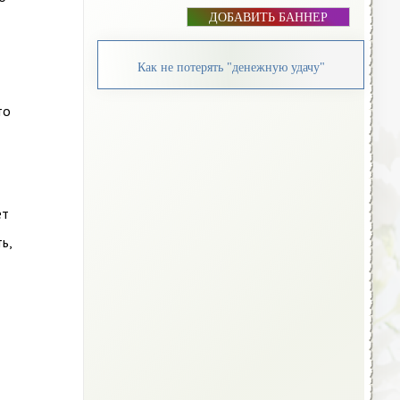
ДОБАВИТЬ БАННЕР
Как не потерять "денежную удачу"
то
ет
ь,