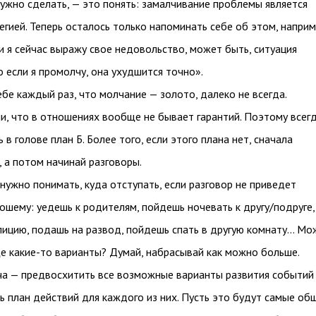
 нужно сделать, — это понять: замалчивание проблемы является
егией. Теперь осталось только напоминать себе об этом, наприм
ли я сейчас выражу свое недовольство, может быть, ситуация
о если я промолчу, она ухудшится точно».
бе каждый раз, что молчание — золото, далеко не всегда.
, что в отношениях вообще не бывает гарантий. Поэтому всег
в голове план Б. Более того, если этого плана нет, сначала
, а потом начинай разговоры.
нужно понимать, куда отступать, если разговор не приведет
рошему: уедешь к родителям, пойдешь ночевать к другу/подруге,
ицию, подашь на развод, пойдешь спать в другую комнату... Мо
ще какие-то варианты? Думай, набрасывай как можно больше.
ча — предвосхитить все возможные варианты развития событий
ь план действий для каждого из них. Пусть это будут самые об