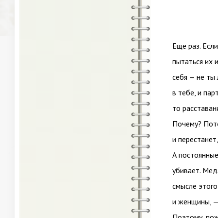
Еще раз. Есл
пытаться их 
себя — не ты
в тебе, и па
то расставан
Почему? Пото
и перестанет
А постоянные
убивает. Мед
смысле этого
и женщины, —
Поэтому, пож