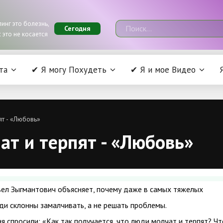
инг это болезнь,
Сегодня
 это не косается
та
✔ Я могу Похудеть
✔ Я и мое Видео
т - «Любовь»
т и терпят - «Любовь»
ел Зыгмантович объясняет, почему даже в самых тяжелых
ди склонны замалчивать, а не решать проблемы.
ня спросили: «Как так получается, что люди молчат и терпят? Чт