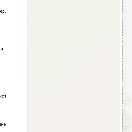
ер,
да
жет
щие