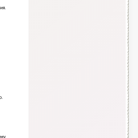
ия.
о.
ому