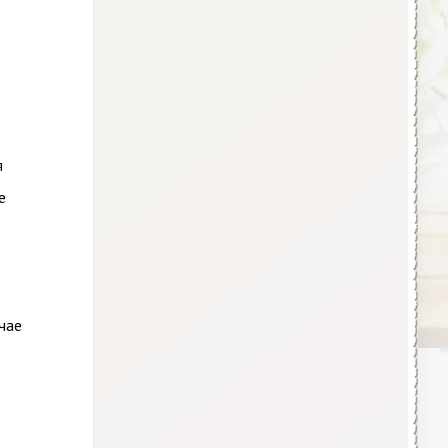
я
е
чае