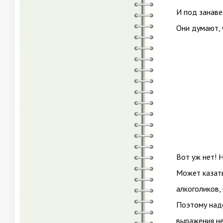
И под занаве
Они думают, 
Вот уж нет! 
Может казать
алкоголиков,
Поэтому надо
выражения н