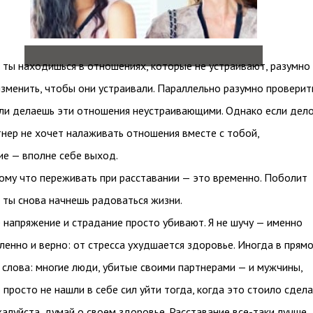
и ты находишься в отношениях, которые не устраивают, разумно
изменить, чтобы они устраивали. Параллельно разумно проверит
 ли делаешь эти отношения неустраивающими. Однако если дело
ртнер не хочет налаживать отношения вместе с тобой,
ие — вполне себе выход.
му что переживать при расставании — это временно. Поболит
, ты снова начнешь радоваться жизни.
 напряжение и страдание просто убивают. Я не шучу — именно
ленно и верно: от стресса ухудшается здоровье. Иногда в прям
 слова: многие люди, убитые своими партнерами — и мужчины,
 просто не нашли в себе сил уйти тогда, когда это стоило сдела
алуйста, думай о своем здоровье. Расставание все-таки лучше