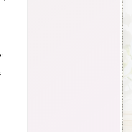
и
е!
й