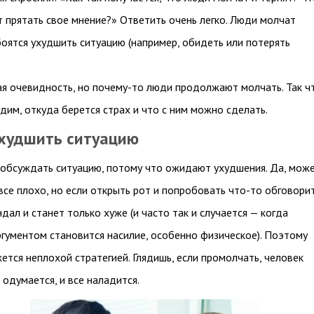
 прятать свое мнение?» Ответить очень легко. Люди молчат
боятся ухудшить ситуацию (например, обидеть или потерять
я очевидность, но почему-то люди продолжают молчать. Так ч
дим, откуда берется страх и что с ним можно сделать.
ухудшить ситуацию
обсуждать ситуацию, потому что ожидают ухудшения. Да, мож
 все плохо, но если открыть рот и попробовать что-то обговорит
дал и станет только хуже (и часто так и случается — когда
гументом становится насилие, особенно физическое). Поэтому
ется неплохой стратегией. Глядишь, если промолчать, человек
 одумается, и все наладится.