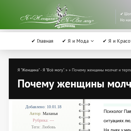
✔ Шоп
Но нас
✔ Главная
✔ Я и Мода
✔ Я и Красо
Я "Женщина" - Я "Всё могу".
»
» Почему женщины молчат и терпя
Почему женщины молча
Добавлено: 10.01.18
Психолог Пав
Автор:
Маланья
ситуациях лю
Рубрика: ---
Теги:
Любовь
На днях у ме